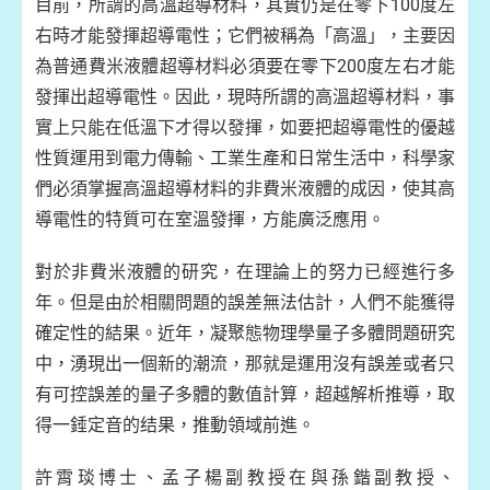
目前，所謂的高溫超導材料，其實仍是在零下100度左
右時才能發揮超導電性；它們被稱為「高溫」，主要因
為普通費米液體超導材料必須要在零下200度左右才能
發揮出超導電性。因此，現時所謂的高溫超導材料，事
實上只能在低溫下才得以發揮，如要把超導電性的優越
性質運用到電力傳輸、工業生產和日常生活中，科學家
們必須掌握高溫超導材料的非費米液體的成因，使其高
導電性的特質可在室溫發揮，方能廣泛應用。
對於非費米液體的研究，在理論上的努力已經進行多
年。但是由於相關問題的誤差無法估計，人們不能獲得
確定性的結果。近年，凝聚態物理學量子多體問題研究
中，湧現出一個新的潮流，那就是運用沒有誤差或者只
有可控誤差的量子多體的數值計算，超越解析推導，取
得一錘定音的结果，推動領域前進。
許霄琰博士、孟子楊副教授在與孫鍇副教授、