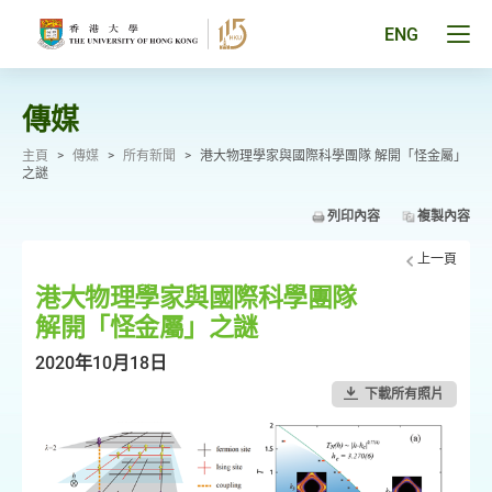
跳
至
Tog
ENG
主
men
要
pan
內
容
傳媒
主頁
>
傳媒
>
所有新聞
>
港大物理學家與國際科學團隊 解開「怪金屬」
之謎
列印內容
複製內容
上一頁
港大物理學家與國際科學團隊
解開「怪金屬」之謎
2020年10月18日
下載所有照片