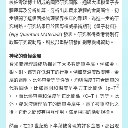
校許霄琰博士組成的國際研究團隊，通過大規模量子多
體運算及分析計算，分析出非費米液體的金屬屬性，初
步解開了這個困擾物理學界多年的難題，為進一步的研
究鋪路。研究結果已於國際權威學術期刊《量子材料》
(
Npj Quantum Materials
) 發表。研究獲得香港特別行
政區研究資助局、科技部重點研發計劃等機構資助。
神秘的奇怪金屬
費米液體理論成功描述了大多數簡單金屬，例如金、
銀、銅、鐵等在低溫下的行為。例如當溫度改變時，金
屬的電阻、比熱容量等等性質，均與溫度T符合簡單的
2
代數關係，比如電阻和溫度呈平方正比關係（ρ~T
），而比熱容量和溫度呈正比關係（C~T ）等等。此
外，費米液體理論下的簡單金屬中，電子被重整化之
後，它們之間沒有相互作用，滿足相同的活動規律。
然而，在20 世紀後下半葉被發現的許多金屬，都出現