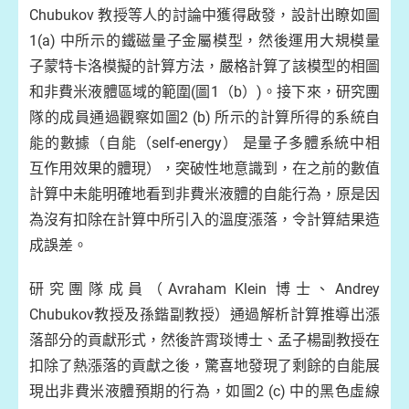
Chubukov 教授等人的討論中獲得啟發，設計出瞭如圖
1(a) 中所示的鐵磁量子金屬模型，然後運用大規模量
子蒙特卡洛模擬的計算方法，嚴格計算了該模型的相圖
和非費米液體區域的範圍(圖1（b）)。接下來，研究團
隊的成員通過觀察如圖2 (b) 所示的計算所得的系統自
能的數據（自能（self-energy） 是量子多體系統中相
互作用效果的體現），突破性地意識到，在之前的數值
計算中未能明確地看到非費米液體的自能行為，原是因
為沒有扣除在計算中所引入的溫度漲落，令計算結果造
成誤差。
研究團隊成員（Avraham Klein 博士、Andrey
Chubukov教授及孫鍇副教授）通過解析計算推導出漲
落部分的貢獻形式，然後許霄琰博士、孟子楊副教授在
扣除了熱漲落的貢獻之後，驚喜地發現了剩餘的自能展
現出非費米液體預期的行為，如圖2 (c) 中的黑色虛線