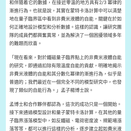
和伴隨着它的數據，在接近零溫的地方具有2/3 冪律的
漸進行為。也就是說，其實在蒙特卡洛計算中可以清楚
地在量子臨界區中看到非費米液體的自能，關鍵在於如
何正確地設計模型和分析數據。這樣的認識，讓研究團
隊的成員們都興奮異常，並為解決了一個困擾領域多年
的難題而欣喜。
「現在看來，對於鐵磁量子臨界點上的非費米液體自能
的研究，即通過扣除有限溫度自能的貢獻，明確地揭示
非費米液體的自能和其分數化冪律的漸進行為，似乎是
普適的；我們最近在一個完全不同的模型研究中，也發
現了類似的自能行為。」孟子楊博士說。
孟博士和合作夥伴都認為，這次的成功只是一個開始。
接下來通過模型設計和量子蒙特卡洛計算，在其他的量
子臨界漲落模型中，如反鐵磁、電荷密度波、規範場漲
落等等，都可以進行這樣的分析，逐步建立起如費米液