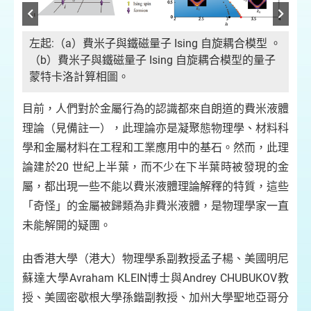
左起:（a）費米子與鐵磁量子 Ising 自旋耦合模型 。
磁
量
（b）費米子與鐵磁量子 Ising 自旋耦合模型的量子
的費
漲
蒙特卡洛計算相圖。
部分
米
低
的
目前，人們對於金屬行為的認識都來自朗道的費米液體
頻
理論（見備註一），此理論亦是凝聚態物理學、材料科
學和金屬材料在工程和工業應用中的基石。然而，此理
論建於20 世紀上半葉，而不少在下半葉時被發現的金
屬，都出現一些不能以費米液體理論解釋的特質，這些
「奇怪」的金屬被歸類為非費米液體，是物理學家一直
未能解開的疑團。
由香港大學（港大）物理學系副教授孟子楊、美國明尼
蘇達大學Avraham KLEIN博士與Andrey CHUBUKOV教
授、美國密歇根大學孫鍇副教授、加州大學聖地亞哥分