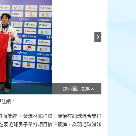
顯示圖片說明
得佳績。
首面獎牌 。黃澤林和拍檔王康怡在網球混合雙打
熙在羽毛球男子單打項目摘下銅牌，為羽毛球港隊