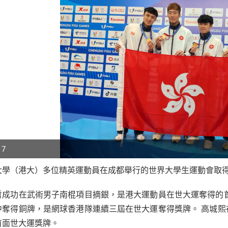
 7
大學（港大）多位精英運動員在成都舉行的世界大學生運動會取
p
哲成功在武術男子南棍項目摘銀，是港大運動員在世大運奪得的
r
中奪得銅牌，是網球香港隊連續三屆在世大運奪得獎牌。 高城
首面世大運獎牌。