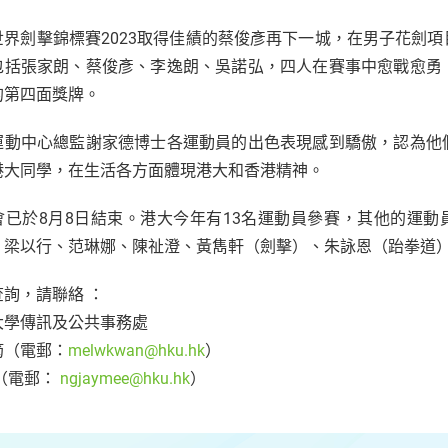
世界劍擊錦標賽2023取得佳績的蔡俊彥再下一城，在男子花劍
包括張家朗、蔡俊彥、李逸朗、吳諾弘，四人在賽事中愈戰愈勇
的第四面獎牌。
運動中心總監謝家德博士各運動員的出色表現感到驕傲，認為他
港大同學，在生活各方面體現港大和香港精神。
已於8月8日結束。港大今年有13名運動員參賽，其他的運動員包括
、梁以行、范琳娜、陳祉澄、黃雋軒（劍擊）、朱詠恩（跆拳道
查詢，請聯絡 ：
大學傳訊及公共事務處
筠（電郵：
melwkwan@hku.hk
）
 （電郵：
ngjaymee@hku.hk
）