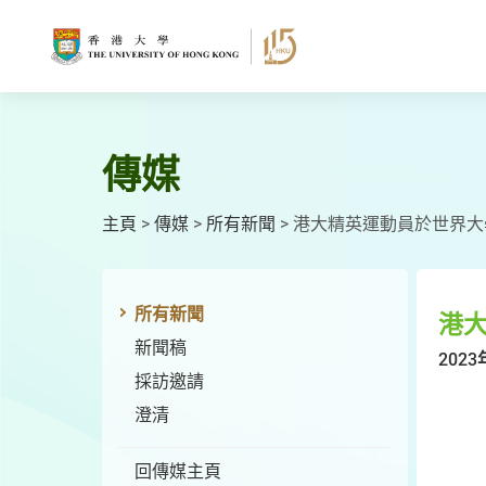
跳
至
主
要
內
容
傳媒
主頁
>
傳媒
>
所有新聞
>
港大精英運動員於世界大
所有新聞
港
新聞稿
2023
採訪邀請
澄清
回傳媒主頁