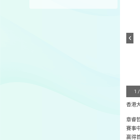
1 /
Play
/
香港
Sto
the
章睿
slide
賽事
贏得