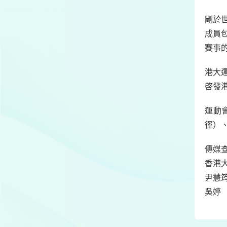
剛於
成員
賽事
港大
啓發
運動會
徑）
傳媒
香港
尹慧
吳婷