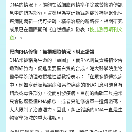
DNA的情況下，能夠在活細胞內精準移除或替換遺傳訊
息中的錯誤部分。這發現為亨廷頓舞蹈症等神經退化性
疾病開闢新一代可逆轉、精準治療的新路徑。相關研究
成果已在國際期刊《自然通訊》發表（
按此瀏覽期刊文
章
）。
靶向RNA修復：無損細胞情況下糾正錯誤
DNA常被稱為生命的「藍圖」，而RNA則負責將指令傳
遞到細胞內，促進重要蛋白質的合成。港大醫學院生物
醫學學院助理教授權性哲教授表示：「在眾多遺傳疾病
中，例如亨廷頓舞蹈症和某些癌症的RNA訊息可能含有
錯誤或毒性部分，從而引發疾病。目前的編輯工具通常
只會破壞整個RNA訊息，或者只能修復單一遺傳密碼，
大大限制了治療潛力。因此，糾正錯誤的RNA一直是生
物醫學領域的重大挑戰。」