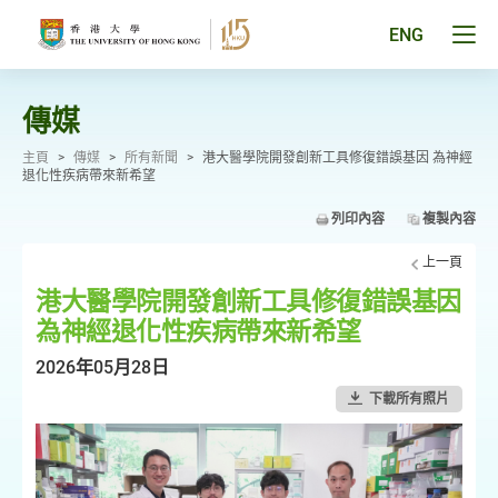
跳
至
Tog
ENG
主
men
要
pan
內
容
傳媒
主頁
>
傳媒
>
所有新聞
>
港大醫學院開發創新工具修復錯誤基因 為神經
退化性疾病帶來新希望
列印內容
複製內容
上一頁
港大醫學院開發創新工具修復錯誤基因
為神經退化性疾病帶來新希望
2026年05月28日
下載所有照片