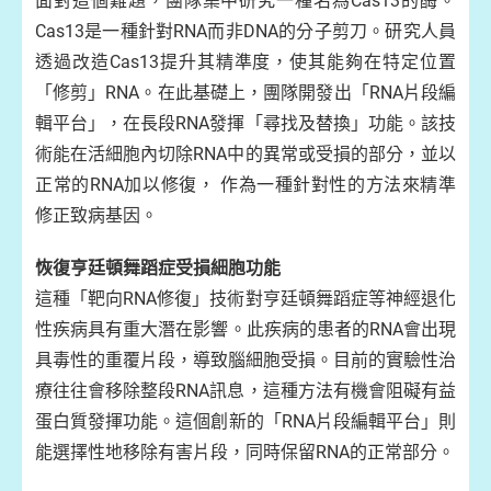
面對這個難題，團隊集中研究一種名為Cas13的酶。
Cas13是一種針對RNA而非DNA的分子剪刀。研究人員
透過改造Cas13提升其精準度，使其能夠在特定位置
「修剪」RNA。在此基礎上，團隊開發出「RNA片段編
輯平台」，在長段RNA發揮「尋找及替換」功能。該技
術能在活細胞內切除RNA中的異常或受損的部分，並以
正常的RNA加以修復， 作為一種針對性的方法來精準
修正致病基因。
恢復亨廷頓舞蹈症受損細胞功能
這種「靶向RNA修復」技術對亨廷頓舞蹈症等神經退化
性疾病具有重大潛在影響。此疾病的患者的RNA會出現
具毒性的重覆片段，導致腦細胞受損。目前的實驗性治
療往往會移除整段RNA訊息，這種方法有機會阻礙有益
蛋白質發揮功能。這個創新的「RNA片段編輯平台」則
能選擇性地移除有害片段，同時保留RNA的正常部分。