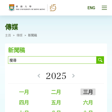
跳
至
Tog
ENG
主
men
要
pan
內
容
傳媒
主頁
>
傳媒
>
新聞稿
新聞稿
2025
一月
二月
三月
四月
五月
六月