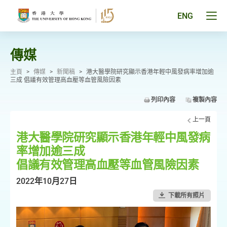
跳
至
Tog
ENG
主
men
要
pan
內
容
傳媒
主頁
>
傳媒
>
新聞稿
>
港大醫學院研究顯示香港年輕中風發病率增加逾
三成 倡議有效管理高血壓等血管風險因素
列印內容
複製內容
上一頁
港大醫學院研究顯示香港年輕中風發病
率增加逾三成
倡議有效管理高血壓等血管風險因素
2022年10月27日
下載所有照片