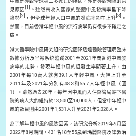
中風是導致全球第二多死亡的疾病，亦是導致殘障的常
[1]
見原因
。雖然高收入國家的整體中風發病率呈下降
[2]
[3]
趨勢
，但全球年輕人口中風的發病率卻在上升
。
然而，目前香港年輕中風的流行病學仍有很多不確定之
處。
港大醫學院中風研究組的研究團隊透過醫院管理局臨床
數據分析及呈報系統追蹤2001至2021年間香港中風發
病率的走勢，發現年輕中風的粗發生率顯著上升，由
2001年每10萬人就有39.1人年輕中風，大幅上升至
2011年及2021年分別有48.3和55.7人年輕中風（圖
1）。雖然過去20年，每年因中風而入住醫管局轄下醫
院的病人大約維持於13,500至14,000人，但當中年輕中
風的數目則由2001年1,531人升至2021年2,028人。
為了解年輕中風的風險因素，該研究分析2019年9月至
2022年8月期間，431名18至55歲到瑪麗醫院及律敦治