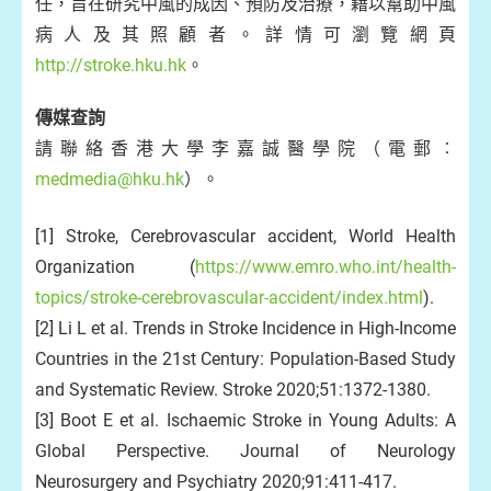
任，旨在研究中風的成因、預防及治療，藉以幫助中風
病人及其照顧者。詳情可瀏覽網頁
http://stroke.hku.hk
。
傳媒查詢
請聯絡香港大學李嘉誠醫學院（電郵︰
medmedia@hku.hk
）。
[1] Stroke, Cerebrovascular accident, World Health
Organization (
https://www.emro.who.int/health-
topics/stroke-cerebrovascular-accident/index.html
).
[2] Li L et al. Trends in Stroke Incidence in High-Income
Countries in the 21st Century: Population-Based Study
and Systematic Review. Stroke 2020;51:1372-1380.
[3] Boot E et al. Ischaemic Stroke in Young Adults: A
Global Perspective. Journal of Neurology
Neurosurgery and Psychiatry 2020;91:411-417.