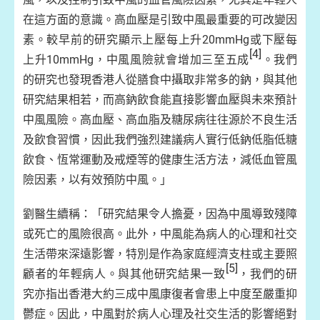
在這方面的意識。高血壓是引致中風最重要的可改變因
素。較早前的研究顯示上壓每上升20mmHg或下壓每
[4]
上升10mmHg，中風風險就會增加三至五成
。我們
的研究也發現香港人從膳食中攝取非常多的鈉，與其他
研究結果相若，而高鈉飲食能直接影響血壓與未來預計
中風風險。高血壓、高血脂及糖尿病往往源於不良生活
及飲食習慣，因此我們強烈建議病人實行低鈉低脂低糖
飲食、恆常運動及戒煙等的健康生活方法，減低血管風
險因素，以有效預防中風。」
劉醫生續稱：「研究結果令人擔憂，因為中風導致殘障
或死亡的風險很高。此外，中風能為病人的心理和社交
生活帶來深遠影響，特別是作為家庭經濟支柱或主要照
[5]
顧者的年輕病人。與其他研究結果一致
，我們的研
究亦指出香港大約三成中風康復者會患上中度至嚴重抑
鬱症。因此，中風對於病人心理及社交生活的影響絕對