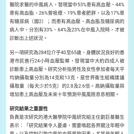
醫院求醫的中風病人，發現當中53%患有高血壓、44%
患有高血脂、26%曾吸煙、19%患者肥胖，以及17%患
有糖尿病（圖2）；而患有高血壓、高血脂及糖尿病的
病人中，分別有33%、64%及23%在中風入院時，才被
診斷出上述狀況。
另一項研究為284位介乎40至65歲、身體狀況良好的香
港市民進行24小時血壓監察，發現當中大約四成人被
診斷患上高血壓。研究分析指男性及女性參加者每天平
均鈉攝取量分別為14克和13克，是世界衞生組織建議
攝取量（每天少於5克）的2.8及2.6倍。高鈉攝取量與
增加患上高血壓及未來十年預測中風風險息息相關。
研究結果之重要性
負責是次研究的港大醫學院中風研究組主任劉巨基醫生
表示：「研究結果令人憂慮，需要喚起各界關注年輕中
風，以及控制引致中風的血管風險因素，尤其是年輕人