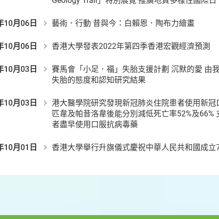
Geology Trail」特別展覽 推廣地質多樣性國際日
年10月06日
藝術．行動 昔與今：白賴恩．陶布力繪畫
年10月06日
香港大學發表2022年第四季香港宏觀經濟預測
年10月03日
賽馬會「小足．福」失胎支援計劃 沉默的愛 由我
失胎的態度和認知研究結果
年10月03日
港⼤醫學院研究發現新冠肺炎住院患者使用新冠
匹韋及帕昔洛韋後能分別減低死亡率52%及66%
者盡早使用口服抗病毒藥
年10月01日
香港大學舉行升旗儀式慶祝中華人民共和國成立7