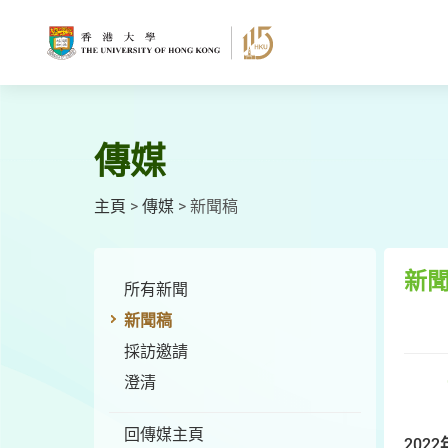
跳
至
主
要
內
容
傳媒
主頁
>
傳媒
>
新聞稿
新
所有新聞
新聞稿
採訪邀請
澄清
回傳媒主頁
2022