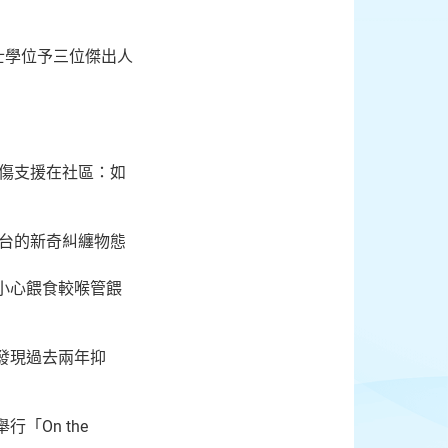
士學位予三位傑出人
哀傷支援在社區：如
平台的新奇糾纏物態
小心餵食較喉管餵
發現過去兩年抑
「On the