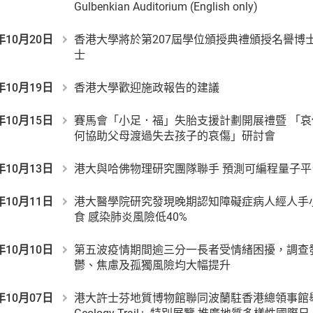
Gulbenkian Auditorium (English only)
年10月20日
香港大學將於第207屆學位頒授典禮頒授名譽博
士
年10月19日
香港大學歡迎施政報告的建議
年10月15日
賽馬會「小足．福」失胎支援計劃開展禮暨 「
何協助父母渡過失去孩子的哀傷」研討會
年10月13日
港大與哈佛物理研究團隊聯手 預測可編程量子
年10月11日
港大醫學院研究發現晚期認知障礙症病人經人手
食 感染肺炎風險低40%
年10月10日
第五波疫情期間逾三分一長者受情緒困擾，調查
鬱、焦慮及孤獨風險均大幅提升
年10月07日
港大許士芬地質博物館聯同波蘭駐香港總領事館舉行