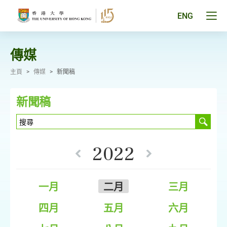
跳
至
Tog
ENG
主
men
要
pan
內
容
傳媒
主頁
>
傳媒
>
新聞稿
新聞稿
2022
一月
二月
三月
四月
五月
六月