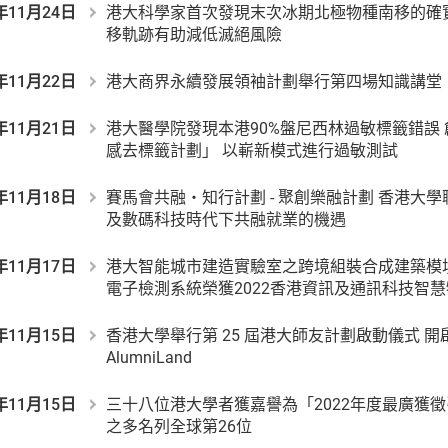
年11月24日
港大科學家首次發現末次冰期北極物種南移的確
移軌跡有助減低滅絕風險
年11月22日
港大商界永續發展領袖計劃舉行第四場知識講堂
年11月21日
港大醫學院發現本港90%盤尼西林過敏標籤錯誤
感去標籤計劃」 以嶄新模式進行過敏測試
年11月18日
賽馬會共融・知行計劃 - 聚創樂融計劃 香港大
及數碼科技時代下共融就業的機遇
年11月17日
港大智能城市建造實驗室之跨境組裝合成建築模塊
電子檢測系統榮獲2022香港資訊及通訊科技智
年11月15日
香港大學舉行第 25 屆港大師友計劃啟動儀式 
AlumniLand
年11月15日
三十八位港大學者獲嘉譽為「2022年度最廣獲徵
之多名列全球第26位