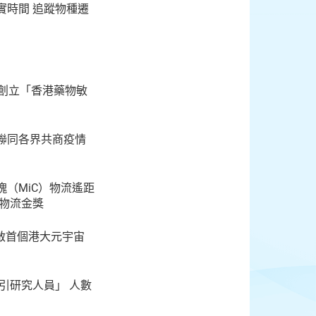
實時間 追蹤物種遷
 創立「香港藥物敏
學聯同各界共商疫情
（MiC）物流遙距
慧物流金獎
開啟首個港大元宇宙
引研究人員」 人數