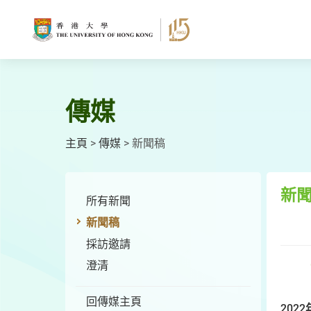
跳
至
主
要
內
容
傳媒
主頁
>
傳媒
>
新聞稿
新
所有新聞
新聞稿
採訪邀請
澄清
回傳媒主頁
2022