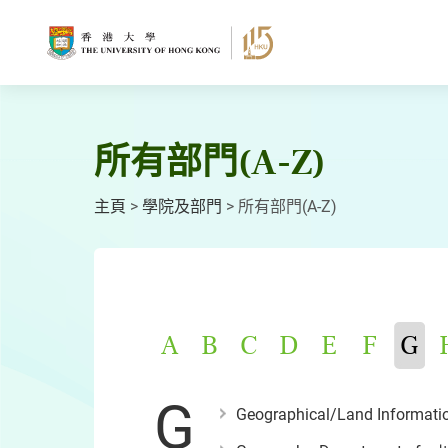
跳
至
主
要
內
容
所有部門(A-Z)
主頁
>
學院及部門
>
所有部門(A-Z)
A
B
C
D
E
F
G
G
Geographical/Land Informati