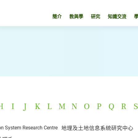
簡介
教與學
研究
知識交流
H
I
J
K
L
M
N
O
P
Q
R
S
on System Research Centre
地理及土地信息系統研究中心