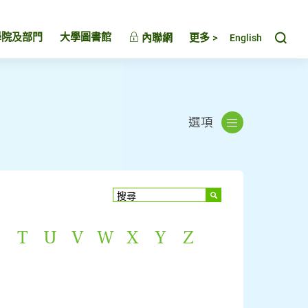
Toggl
學院及部門
大學圖書館
內聯網
更多 >
English
選項
T
U
V
W
X
Y
Z