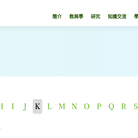
簡介
教與學
研究
知識交流
H
I
J
K
L
M
N
O
P
Q
R
S
心