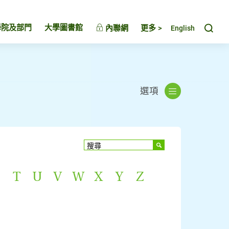
Toggl
學院及部門
大學圖書館
內聯網
更多 >
English
選項
T
U
V
W
X
Y
Z