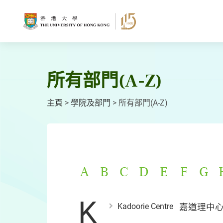
跳
至
主
要
內
容
所有部門(A-Z)
主頁
>
學院及部門
>
所有部門(A-Z)
A
B
C
D
E
F
G
K
Kadoorie Centre
嘉道理中