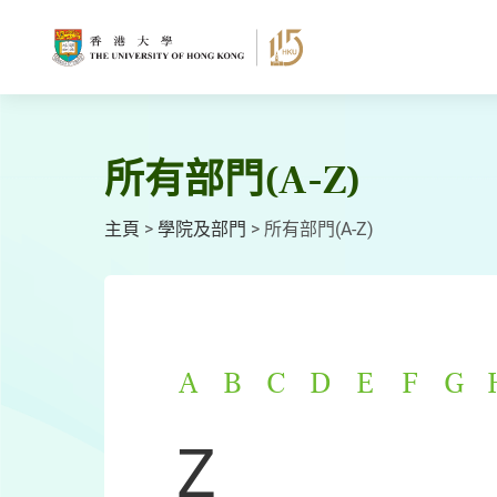
跳
至
主
要
內
容
所有部門(A-Z)
主頁
>
學院及部門
>
所有部門(A-Z)
A
B
C
D
E
F
G
Z