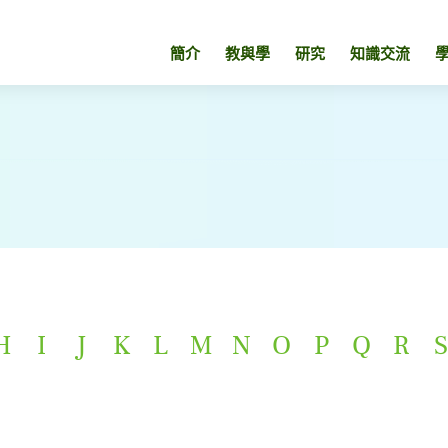
簡介
教與學
研究
知識交流
H
I
J
K
L
M
N
O
P
Q
R
S