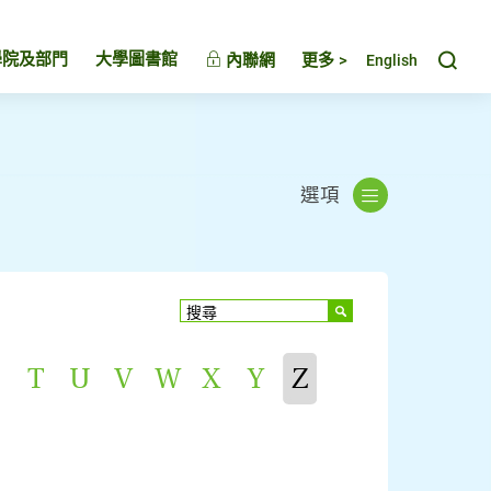
Toggl
學院及部門
大學圖書館
內聯網
更多 >
English
選項
T
U
V
W
X
Y
Z