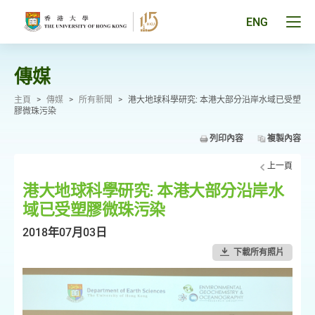
跳
至
Tog
ENG
主
men
要
pan
內
容
傳媒
主頁
>
傳媒
>
所有新聞
>
港大地球科學研究: 本港大部分沿岸水域已受塑
膠微珠污染
列印內容
複製內容
上一頁
港大地球科學研究: 本港大部分沿岸水
域已受塑膠微珠污染
2018年07月03日
下載所有照片