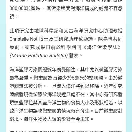
究發現，於香港沿岸每平方公里海域可找到高達
380,000粒微珠， 其污染程度對海洋構成的威脅不容忽
視。
此項研究由地球科學系和太古海洋研究中心助理教授
Christelle Not 博士及其研究助理蘇頴筠、陳嘉怡共同
策劃，研究成果日前於科學期刊《海洋污染學誌》
(Marine Pollution Bulletin)
發表。
海洋塑膠污染問題近年廣受關注，其中尤以微塑膠污染
最為嚴重。微塑膠為直徑少於5毫米的塑膠粒。由於微
塑膠無法被分解，一旦流入海洋將難以移除，近年研究
陸續發現微塑膠於海洋幾近無處不在，當中亦有研究發
現這些膠粒與某些海洋生物的食物大小及形狀相若，以
致海洋生物誤吃微塑膠的情況時有發生。目前微塑膠對
環境、海洋生物及人類的影響至今未知。