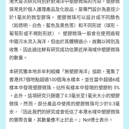
港大是次研究特別針對海洋中塑膠微珠的污染。塑膠微
珠常見於個人護理產品及化妝品，是專門設計為直徑少
於1毫米的微型膠珠。 塑膠微珠可以設計成不同顏色
（如透明、白色、藍色及黑色等）和不同形狀（球形、
葡萄形或不規則形狀）。 塑膠微珠一般會在使用過程
中隨污水流入海洋，但由於其體積過小，故難以辨別及
收集，因此過往鮮有研究成功估算近岸海域中塑膠微珠
的數量。
本研究獲本地非牟利組織「無塑膠海洋」協助，蒐集了
香港共7個地點超過100個海水樣本，並在當中超過6成
樣本中發現塑膠微珠，佔所有樣本中發現的塑膠約 5%
。此外，這項研究只篩選了0.3毫米至1毫米大小的塑膠
微珠，然而，部分產品中使用的塑膠微珠可少於0.3毫
米，『因此我們的研究或會低估了本港水域中塑膠微珠
的實際含量，其數量應不止於此。』Not博士表示。