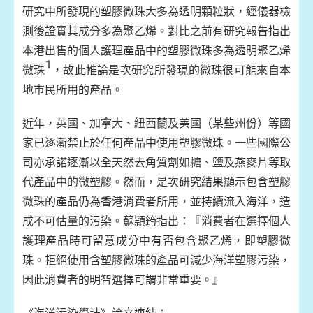
研究中所發現的塑膠微珠大多為透明顆粒狀，經儀器檢
測後證實其成分多為聚乙烯。對比之前有研究報告指出
本港出售的個人護理產品中的塑膠微珠多為透明聚乙烯
1
微珠
，故此推論是次研究所發現的微珠很可能來自本
地巿民所用的產品。
近年，英國、加拿大、紐西蘭及美國（某些州份）等國
家已逐漸禁止於任何產品中使用塑膠微珠。一些國際公
司亦承諾逐漸以全天然去角質劑如糖、鹽及燕麥片等取
代產品中的微塑膠。然而，是次研究結果顯示包含塑膠
微珠的產品仍為香港消費者所用，並持續流入海洋，造
成不可估量的污染。蘇頴筠指出：『消費者在選擇個人
護理產品時可留意成分中有否包含聚乙烯，即塑膠微
珠。拒絕使用含塑膠微珠的產品可減少海洋塑膠污染，
因此消費者的明智選擇可謂非常重要。』