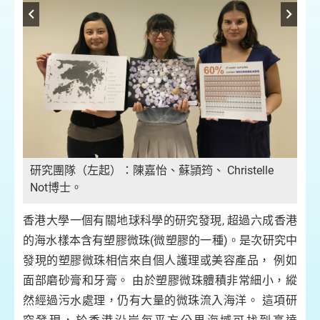
研究團隊（左起）：陳嘉怡、蘇頴筠、 Christelle
從
Not博士。
香港大學一個有關地球科學的研究發現, 超過六成香港
的海水樣本含有塑膠微珠(微塑膠的一種)。是次研究中
發現的塑膠微珠相信來自個人護理或美容產品， 例如
面部磨砂膏和牙膏。 由於塑膠微珠體積非常細小，縱
然經過污水處理，仍有大量的微珠流入海洋。 這項研