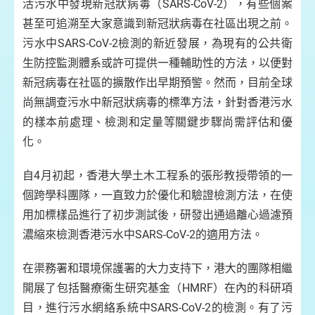
活污水中發現新冠狀病毒（SARS-CoV-2），有些個案
甚至可追溯至大家意識到新冠狀病毒在社區出現之前。
污水中SARS-CoV-2檢測的新近發展，為現有的公共衛
生
生防控監測體系或許可提供一種輔助性的方法，以便對
新冠病毒在社區的擴散作出早期預警。然而，目前全球
尚無調查污水中新冠狀病毒的標準方法，針對香港污水
的樣本前處理、檢測和定量等關鍵步驟尚需評估和優
化。
自4月初起，香港大學土木工程系的張彤教授帶領的一
個跨學科團隊，一直致力於優化和驗證檢測方法，在使
用加標樣品進行了初步測試後，研發出通過離心過濾預
濃縮來檢測香港污水中SARS-CoV-2的適用方法。
在渠務署和環境保護署的大力支持下，港大的團隊相繼
開展了包括醫療衞生研究基金（HMRF）在內的科研項
目，進行污水網絡系統中SARS-CoV-2的檢測。有了污