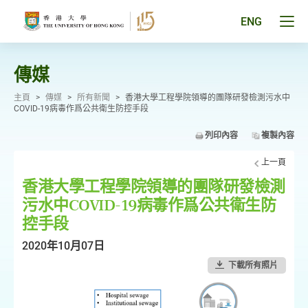
跳
至
Tog
ENG
主
men
要
pan
內
容
傳媒
主頁
>
傳媒
>
所有新聞
>
香港大學工程學院領導的團隊研發檢測污水中
COVID-19病毒作爲公共衛生防控手段
列印內容
複製內容
上一頁
香港大學工程學院領導的團隊研發檢測
污水中COVID-19病毒作爲公共衛生防
控手段
2020年10月07日
下載所有照片