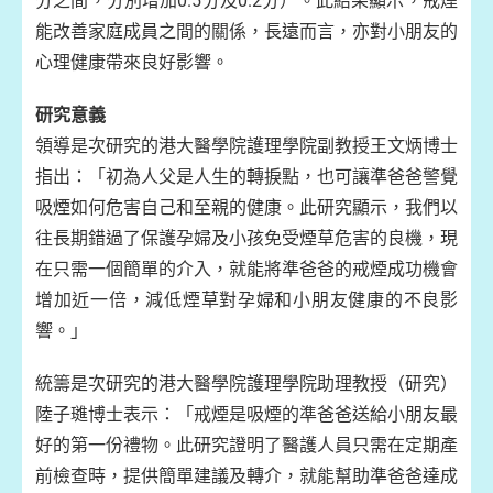
分之間，分別增加0.5分及0.2分）。此結果顯示，戒煙
能改善家庭成員之間的關係，長遠而言，亦對小朋友的
心理健康帶來良好影響。
研究意義
領導是次研究的港大醫學院護理學院副教授王文炳博士
指出：「初為人父是人生的轉捩點，也可讓準爸爸警覺
吸煙如何危害自己和至親的健康。此研究顯示，我們以
往長期錯過了保護孕婦及小孩免受煙草危害的良機，現
在只需一個簡單的介入，就能將準爸爸的戒煙成功機會
增加近一倍，減低煙草對孕婦和小朋友健康的不良影
響。」
統籌是次研究的港大醫學院護理學院助理教授（研究）
陸子璡博士表示：「戒煙是吸煙的準爸爸送給小朋友最
好的第一份禮物。此研究證明了醫護人員只需在定期產
前檢查時，提供簡單建議及轉介，就能幫助準爸爸達成