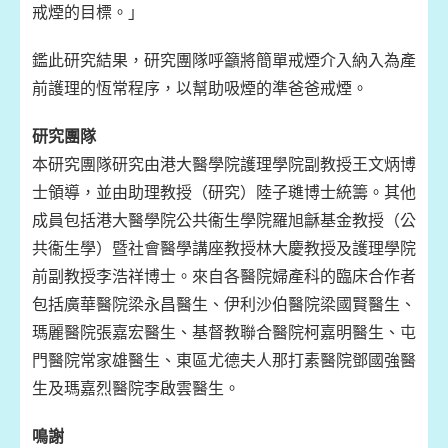
戒煙的目標。」
鑑此研究結果，研究團隊呼籲將簡單戒煙介入納入為產
前護理的恆常程序，以幫助吸煙的準爸爸戒煙。
研究團隊
本研究團隊研究由港大醫學院護理學院副教授王文炳博
士領導，並由助理教授（研究）陸子璡博士統籌。其他
成員包括港大醫學院公共衞生學院羅旭龢基金教授（公
共衞生學）暨社會醫學講座教授林大慶教授及護理學院
前副教授李浩祥博士。來自各醫院婦產科的臨床合作者
包括廣華醫院梁永昌醫生、伊利沙伯醫院梁國賢醫生、
瑪麗醫院張嘉宏醫生、基督教聯合醫院柯嘉明醫生、屯
門醫院常家雄醫生、東區尤德夫人那打素醫院鄧國強醫
生及瑪嘉烈醫院李啟雲醫生。
鳴謝