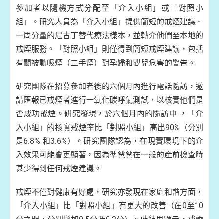
參加者以隨機方式分配至「介入小組」或「對照小
組」。研究人員為「介入小組」提供簡短的戒煙建議、
一周分量的尼古丁替代療法樣本，並轉介他們至本地的
戒煙服務。「對照小組」則僅得到簡短戒煙建議，包括
有關被動吸煙（二手煙）對孕婦和嬰兒危害的警告。
研究團隊在招募參加者後的六個月內進行電話隨訪，邀
請匯報已戒煙者進行一氧化碳呼氣測試，以核實他們是
否成功戒煙。研究發現，於六個月內的隨訪中 ，「介
入小組」的核實戒煙率比「對照小組」高出90%（分別
是6.8% 和3.6%）。研究團隊認為，在現實環境下的介
入效果可能會更顯著，因為準爸爸在一般的產前檢查時
甚少得到任何戒煙建議。
戒煙不僅對健康有好處，研究亦發現在家庭和諧方面，
「介入小組」比「對照小組」有更大的改善（在0至10