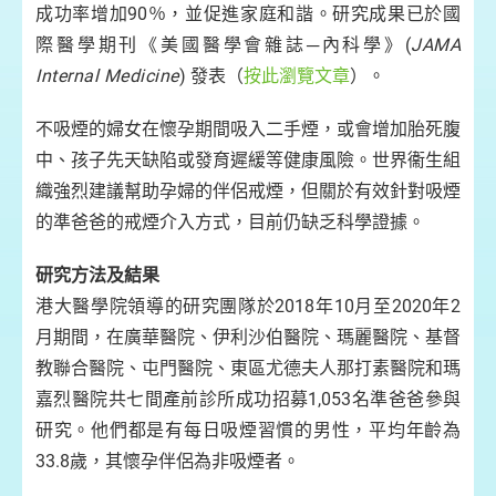
成功率增加90％，並促進家庭和諧。研究成果已於國
際醫學期刊《美國醫學會雜誌─內科學》(
JAMA
Internal Medicine
) 發表（
按此瀏覽文章
）。
不吸煙的婦女在懷孕期間吸入二手煙，或會增加胎死腹
中、孩子先天缺陷或發育遲緩等健康風險。世界衞生組
織強烈建議幫助孕婦的伴侶戒煙，但關於有效針對吸煙
的準爸爸的戒煙介入方式，目前仍缺乏科學證據。
研究方法及結果
港大醫學院領導的研究團隊於2018年10月至2020年2
月期間，在廣華醫院、伊利沙伯醫院、瑪麗醫院、基督
教聯合醫院、屯門醫院、東區尤德夫人那打素醫院和瑪
嘉烈醫院共七間產前診所成功招募1,053名準爸爸參與
研究。他們都是有每日吸煙習慣的男性，平均年齡為
33.8歲，其懷孕伴侶為非吸煙者。