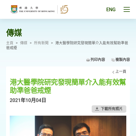
跳
至
Tog
ENG
主
men
要
pan
內
容
傳媒
主頁
>
傳媒
>
所有新聞
>
港大醫學院研究發現簡單介入能有效幫助準爸
爸戒煙
列印內容
複製內容
上一頁
港大醫學院研究發現簡單介入能有效幫
助準爸爸戒煙
2021年10月04日
下載所有照片