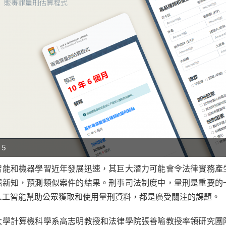
 5
智能和機器學習近年發展迅速，其巨大潛力可能會令法律實務產
p
掘新知，預測類似案件的結果。刑事司法制度中，量刑是重要的
r
人工智能幫助公眾獲取和使用量刑資料，都是廣受關注的課題。
大學計算機科學系高志明教授和法律學院張善喻教授率領研究團