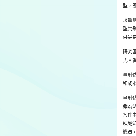
型，
該量
監禁
供最
研究
式。
量刑
和成
量刑
識為
案件
領域
機器