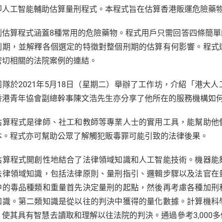
即人工智能輔助估算量刑程式。本程式旨在估算香港販運危險藥
刑估算程式涵蓋8種常用的危險藥物。程式用戶只需回答四條簡
刑期，並解釋各個選定的特徵對整個刑期的估算有何影響。程式
密切相關的法院案例的連結。
團隊於2021年5月18日（星期二）舉辦了工作坊，介紹「港大
香港青年協會副總幹事陳文浩先生亦分享了他所在的服務機構如
估算程式是律師、社工和教師等專業人士的實用工具，能幫助他
本。程式亦可幫助公眾了解觸犯販毒罪可能引致的法律後果。
估算程式開創性地結合了法律領域知識和人工智能技術。機器能
法律領域知識，包括法律原則、量刑指引、邏輯步驟以及法官在
中的毒品種類和重量首先決定量刑的起點，然後再考慮各種加刑
知識。第二類知識是從以往的判決中獲得的量化數據。計算機科
，使其具有智慧去讀取和理解以往法院的判決。通過參考3,000