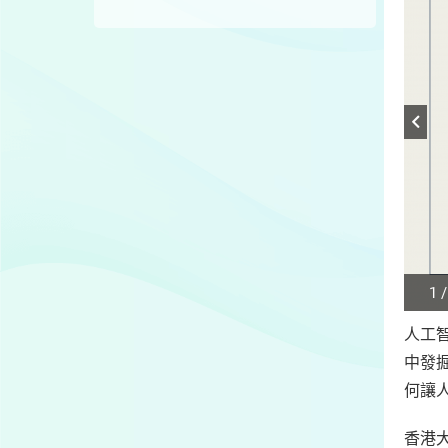
1 /
Play
/
人工
Sto
中發
the
slide
何讓
香港