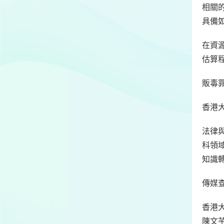
相關
具備
在資
估算
販毒罪量
香港
法律
科領
知識轉
傳媒
香港
陳文芊