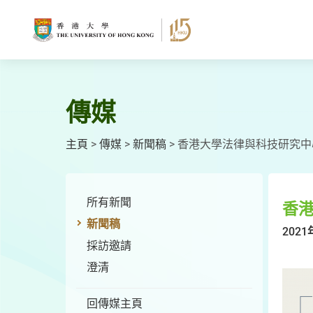
跳
至
主
要
內
容
傳媒
主頁
>
傳媒
>
新聞稿
>
香港大學法律與科技研究中
所有新聞
香
新聞稿
2021
採訪邀請
澄清
回傳媒主頁