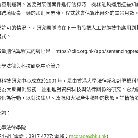
的量刑邏輯。當要對某個案件進行估算時，機器能夠運用這些知
如跨境販毒一類的加刑因素時，程式就會估算出額外的監禁月數
源許可的情況下，研究團隊將在下一階段把人工智能技術應用到
程式。
刑估算程式的網址是：https://clic.org.hk/app/sentencingpred
大學法律與科技研究中心簡介
與科技研究中心成立於2001年，是由香港大學法律系和計算機
域為大衆提供服務，並推進對資訊科技與法律關係的研究。它力
化為行動，以對法律界、政府和大眾產生積極的影響。詳情請瀏覽本中心網站：
查詢：
大學法律學院
小姐 (電話：3917 4727; 電郵：
mcgrace@hku.hk
)