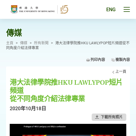
跳
至
Tog
ENG
主
men
要
pan
內
容
傳媒
主頁
>
傳媒
>
所有新聞
>
港大法律學院推HKU LAWLYPOP短片頻道從不
同角度介紹法律專業
列印內容
複製內容
上一頁
港大法律學院推HKU LAWLYPOP短片
頻道
從不同角度介紹法律專業
2020年10月18日
下載所有照片