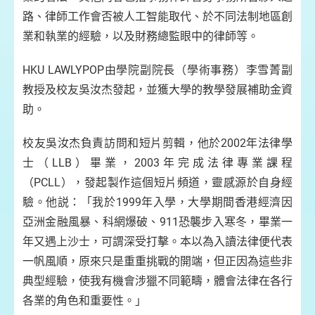
路、律師工作會否被人工智能取代、於不同法制地區創
業和執業的經驗，以及財務總監眼中的律師等。
HKU LAWLYPOP由學院副院長（學術事務）李雪菁副
教授及校友吳汝杰發起，並獲大學的教學發展補助金資
助。
校友吳汝杰負責訪問和短片剪輯，他於2002年法律學
士（LLB）畢業，2003年完成法律專業課程
（PCLL），發起製作這個短片頻道，靈感源於自身經
驗。他説：「我於1999年入學，大學期間香港經濟因
亞洲金融風暴、科網爆破、911恐襲步入寒冬，畢業一
年又遇上沙士，可謂深受打擊。本以為入讀法律便代表
一帆風順，原來只是重重挑戰的開端，但正因為這些非
典型經驗，使我有機會涉獵不同範疇，體會法律在各行
各業的角色和重要性。」