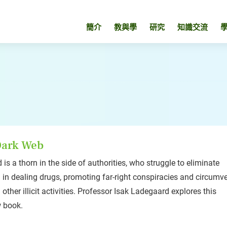
簡介
教與學
研究
知識交流
Dark Web
 is a thorn in the side of authorities, who struggle to eliminate
in dealing drugs, promoting far-right conspiracies and circumv
other illicit activities. Professor Isak Ladegaard explores this
 book.