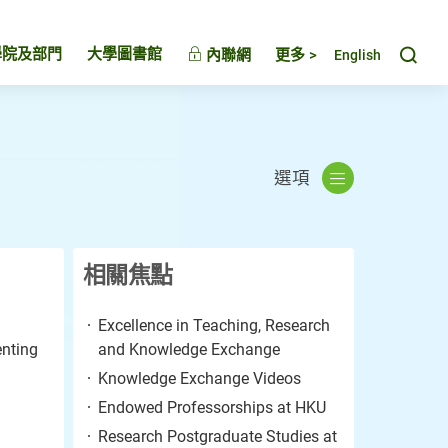
Toggl
學院及部門
大學圖書館
內聯網
更多 >
English
選項
相關焦點
Excellence in Teaching, Research
enting
and Knowledge Exchange
Knowledge Exchange Videos
Endowed Professorships at HKU
Research Postgraduate Studies at