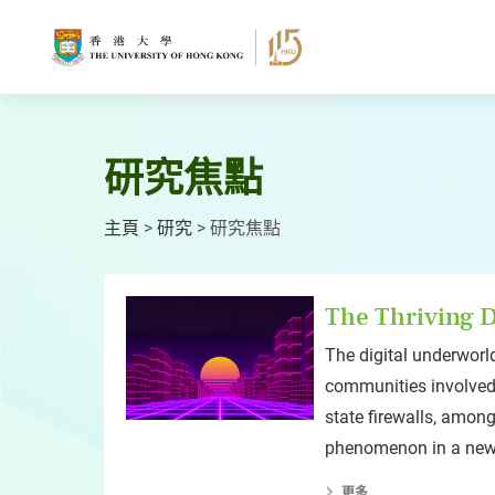
跳
至
主
要
內
容
研究焦點
主頁
>
研究
>
研究焦點
The Thriving 
The digital underworld
communities involved 
state firewalls, among 
phenomenon in a new
更多